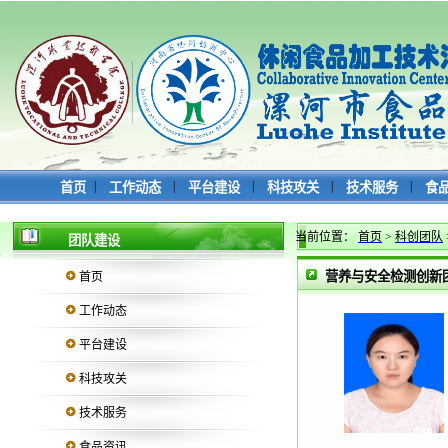
|
|
|
|
|
首页
工作动态
平台建设
科技攻关
技术服务
食
当前位置：
首页
>
科创团队
团队建设
营养与安全检测创新
首页
工作动态
平台建设
科技攻关
技术服务
食品资讯