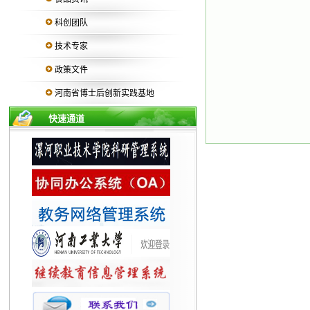
科创团队
技术专家
政策文件
河南省博士后创新实践基地
快速通道